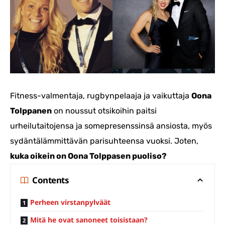
Fitness-valmentaja, rugbynpelaaja ja vaikuttaja
Oona
Tolppanen
on noussut otsikoihin paitsi
urheilutaitojensa ja somepresenssinsä ansiosta, myös
sydäntälämmittävän parisuhteensa vuoksi. Joten,
kuka oikein on Oona Tolppasen puoliso?
Contents
Perheen virstanpylväät
Mitä he ovat sanoneet toisistaan?