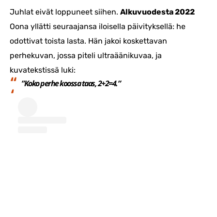
Juhlat eivät loppuneet siihen.
Alkuvuodesta 2022
Oona yllätti seuraajansa iloisella päivityksellä: he
odottivat toista lasta. Hän jakoi koskettavan
perhekuvan, jossa piteli ultraäänikuvaa, ja
kuvatekstissä luki:
”Koko perhe koossa taas, 2+2=4.”