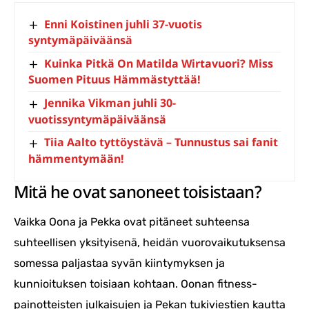
Enni Koistinen juhli 37-vuotis
syntymäpäiväänsä
Kuinka Pitkä On Matilda Wirtavuori? Miss
Suomen Pituus Hämmästyttää!
Jennika Vikman juhli 30-
vuotissyntymäpäiväänsä
Tiia Aalto tyttöystävä – Tunnustus sai fanit
hämmentymään!
Mitä he ovat sanoneet toisistaan?
Vaikka Oona ja Pekka ovat pitäneet suhteensa
suhteellisen yksityisenä, heidän vuorovaikutuksensa
somessa paljastaa syvän kiintymyksen ja
kunnioituksen toisiaan kohtaan. Oonan fitness-
painotteisten julkaisujen ja Pekan tukiviestien kautta