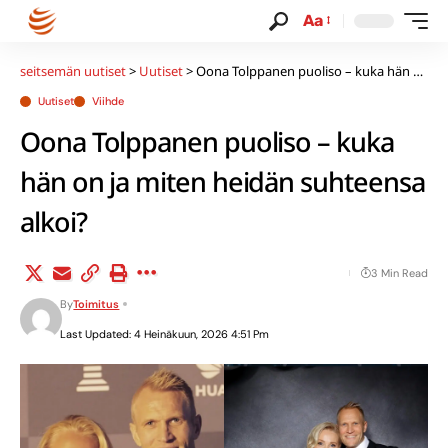
Aa
seitsemän uutiset
>
Uutiset
>
Oona Tolppanen puoliso – kuka hän on ja miten heidän suhteensa alkoi?
Uutiset
Viihde
Oona Tolppanen puoliso – kuka
hän on ja miten heidän suhteensa
alkoi?
3 Min Read
By
Toimitus
Last Updated: 4 Heinäkuun, 2026 4:51 Pm