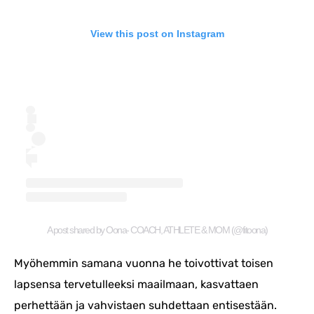
View this post on Instagram
A post shared by Oona- COACH, ATHLETE & MOM (@fitoona)
Myöhemmin samana vuonna he toivottivat toisen
lapsensa tervetulleeksi maailmaan, kasvattaen
perhettään ja vahvistaen suhdettaan entisestään.