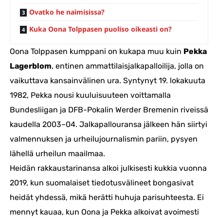
Ovatko he naimisissa?
Kuka Oona Tolppasen puoliso oikeasti on?
Oona Tolppasen kumppani on kukapa muu kuin
Pekka
Lagerblom
, entinen ammattilaisjalkapalloilija, jolla on
vaikuttava kansainvälinen ura. Syntynyt 19. lokakuuta
1982, Pekka nousi kuuluisuuteen voittamalla
Bundesliigan ja DFB-Pokalin Werder Bremenin riveissä
kaudella 2003–04. Jalkapallouransa jälkeen hän siirtyi
valmennuksen ja urheilujournalismin pariin, pysyen
lähellä urheilun maailmaa.
Heidän rakkaustarinansa alkoi julkisesti kukkia vuonna
2019, kun suomalaiset tiedotusvälineet bongasivat
heidät yhdessä, mikä herätti huhuja parisuhteesta. Ei
mennyt kauaa, kun Oona ja Pekka alkoivat avoimesti