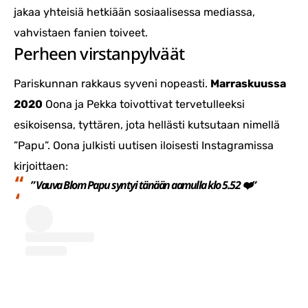
jakaa yhteisiä hetkiään sosiaalisessa mediassa,
vahvistaen fanien toiveet.
Perheen virstanpylväät
Pariskunnan rakkaus syveni nopeasti.
Marraskuussa
2020
Oona ja Pekka toivottivat tervetulleeksi
esikoisensa, tyttären, jota hellästi kutsutaan nimellä
”Papu”. Oona julkisti uutisen iloisesti Instagramissa
kirjoittaen:
”
Vauva Blom Papu syntyi tänään aamulla klo 5.52
❤
️”