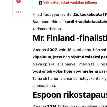
Väkivalta jatkui vankilan jälkeen
Milad Tadayyon syntyi
26. toukokuuta 1
Suomeen. Hän oli
kurdi-iranilaistaustai
karismaattisena.
Mr. Finland -finalist
Vuonna
2007
, vain 18-vuotiaana, hän sa
kilpailuun
, jossa hän sijoittui
toiseksi pe
oleva opiskelija ja haaveili mallin tai viih
työskenteli
yökerhojen ovimiehenä
pääk
Tämä oli hänen elämänsä risteyskohta – yk
alamaailmaa.
Espoon rikostapau
Vuonna
2014
Tadayyon nousi jälleen otsiko