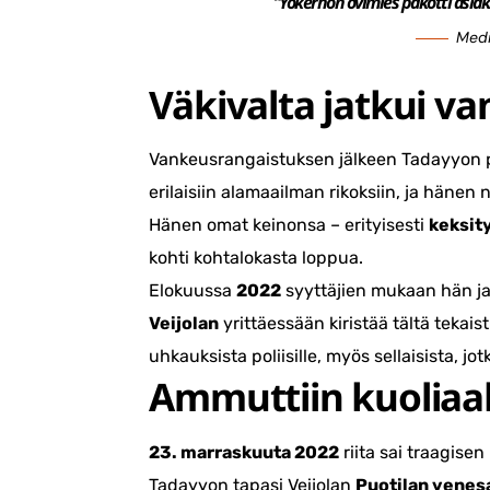
“Yökerhon ovimies pakotti asia
Media
Väkivalta jatkui va
Vankeusrangaistuksen jälkeen Tadayyon 
erilaisiin alamaailman rikoksiin, ja hänen
Hänen omat keinonsa – erityisesti
keksit
kohti kohtalokasta loppua.
Elokuussa
2022
syyttäjien mukaan hän j
Veijolan
yrittäessään kiristää tältä tekai
uhkauksista poliisille, myös sellaisista, j
Ammuttiin kuoliaak
23. marraskuuta 2022
riita sai traagise
Tadayyon tapasi Veijolan
Puotilan venes