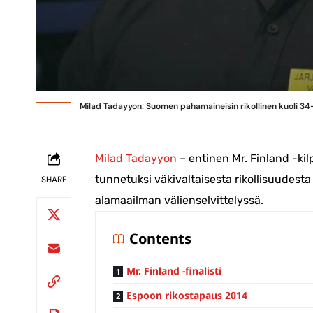
Milad Tadayyon: Suomen pahamaineisin rikollinen kuoli 3
Milad Tadayyon
– entinen Mr. Finland -kil
tunnetuksi väkivaltaisesta rikollisuudest
SHARE
alamaailman välienselvittelyssä.
Contents
Mr. Finland -finalisti
Espoon rikostapaus 2014