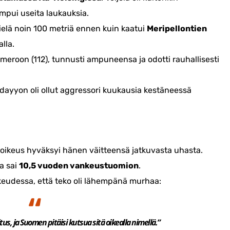
mpui useita laukauksia.
ielä noin 100 metriä ennen kuin kaatui
Meripellontien
lla.
numeroon (112), tunnusti ampuneensa ja odotti rauhallisesti
dayyon oli ollut aggressori kuukausia kestäneessä
a oikeus hyväksyi hänen väitteensä jatkuvasta uhasta.
a sai
10,5 vuoden vankeustuomion
.
ikeudessa, että teko oli lähempänä murhaa:
us, ja Suomen pitäisi kutsua sitä oikealla nimellä.”