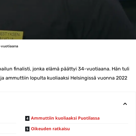
4-vuotiaana
pailun finalisti, jonka elämä päättyi 34-vuotiaana. Hän tuli
a ja ammuttiin lopulta kuoliaaksi Helsingissä vuonna 2022
Ammuttiin kuoliaaksi Puotilassa
Oikeuden ratkaisu