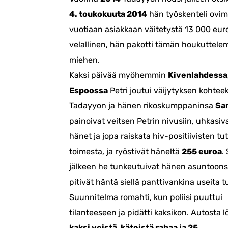
4. toukokuuta 2014
hän työskenteli ovi
vuotiaan asiakkaan väitetystä 13 000 eur
velallinen, hän pakotti tämän houkuttel
miehen.
Kaksi päivää myöhemmin
Kivenlahdessa
Espoossa
Petri joutui väijytyksen kohteek
Tadayyon ja hänen rikoskumppaninsa
Sa
painoivat veitsen Petrin nivusiin, uhkasi
hänet ja jopa raiskata hiv-positiivisten tu
toimesta, ja ryöstivät häneltä
255 euroa
.
jälkeen he tunkeutuivat hänen asuntoons
pitivät häntä siellä panttivankina useita t
Suunnitelma romahti, kun poliisi puuttui
tilanteeseen ja pidätti kaksikon. Autosta l
kaksi veistä, käteistä rahaa ja 25