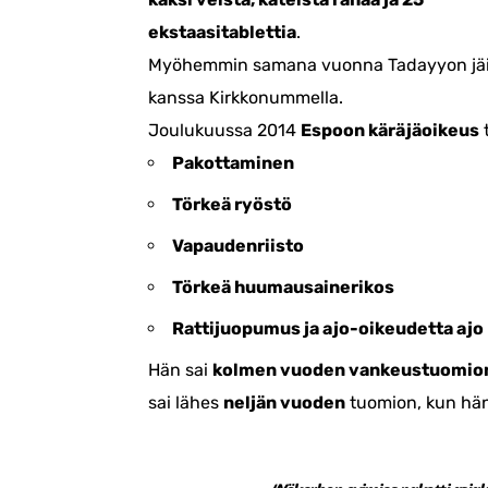
ekstaasitablettia
.
Myöhemmin samana vuonna Tadayyon jäi uu
kanssa Kirkkonummella.
Joulukuussa 2014
Espoon käräjäoikeus
t
Pakottaminen
Törkeä ryöstö
Vapaudenriisto
Törkeä huumausainerikos
Rattijuopumus ja ajo-oikeudetta ajo
Hän sai
kolmen vuoden vankeustuomio
sai lähes
neljän vuoden
tuomion, kun hän