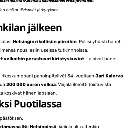
kkaan houkutuslinnuksi alamaailman velanperintään.”
n otsikot tiivistivät järkytyksen
nkilan jälkeen
palasi
Helsingin rikollisiin piireihin
. Poliisi yhdisti hänet
 nimensä nousi esiin useissa tutkinnnoissa.
yt velkoihin perustuvat kiristyskuviot
– ajoivat hänet
a rikoskumppani pahoinpitelivät 54-vuotiaan
Jari Kalervo
stua
200 000 euron velkaa
. Veijola ilmoitti toistuvista
otka koskivat hänen lapsiaan.
si Puotilassa
n päätöksen.
atamassa Itä-Helsingissä
. Veijola oli kuitenkin