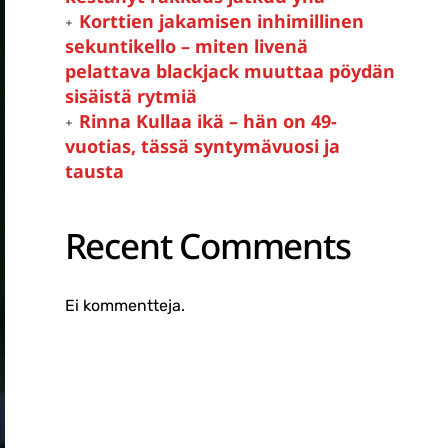
Korttien jakamisen inhimillinen
sekuntikello – miten livenä
pelattava blackjack muuttaa pöydän
sisäistä rytmiä
Rinna Kullaa ikä – hän on 49-
vuotias, tässä syntymävuosi ja
tausta
Recent Comments
Ei kommentteja.