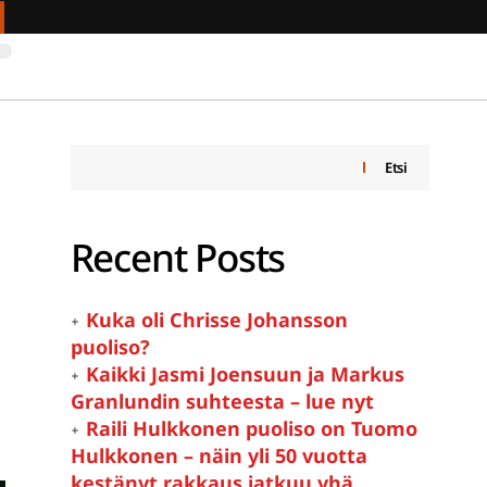
Etsi
Recent Posts
Kuka oli Chrisse Johansson
puoliso?
Kaikki Jasmi Joensuun ja Markus
Granlundin suhteesta – lue nyt
Raili Hulkkonen puoliso on Tuomo
Hulkkonen – näin yli 50 vuotta
kestänyt rakkaus jatkuu yhä