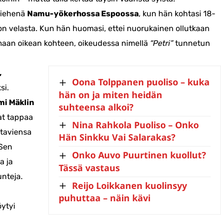
miehenä
Namu-yökerhossa Espoossa
, kun hän kohtasi 18-
on velasta. Kun hän huomasi, ettei nuorukainen ollutkaan
emaan oikean kohteen, oikeudessa nimellä
“Petri”
tunnetun
,
Oona Tolppanen puoliso – kuka
si.
hän on ja miten heidän
mi Mäklin
suhteensa alkoi?
vat tappaa
Nina Rahkola Puoliso – Onko
ttaviensa
Hän Sinkku Vai Salarakas?
 Sen
Onko Auvo Puurtinen kuollut?
a ja
Tässä vastaus
unteja.
Reijo Loikkanen kuolinsyy
puhuttaa – näin kävi
öytyi