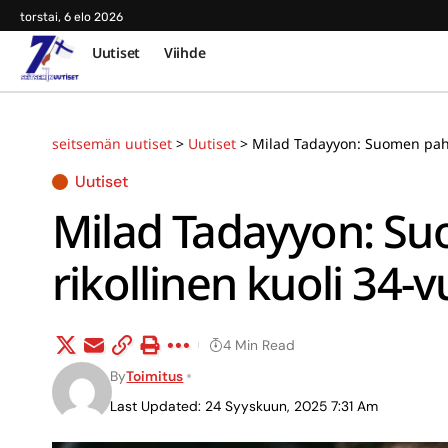
torstai, 6 elo 2026
Uutiset
Viihde
seitsemän uutiset
>
Uutiset
>
Milad Tadayyon: Suomen paha
Uutiset
Milad Tadayyon: S
rikollinen kuoli 34-
4 Min Read
By
Toimitus
Last Updated: 24 Syyskuun, 2025 7:31 Am