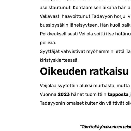
aseistautunut. Kohtaamisen aikana hän a
Vakavasti haavoittunut Tadayyon horjui v
bussipysäkin läheisyyteen. Hän kuoli paika
Poikkeuksellisesti Veijola soitti itse hätä
poliisia.
Syyttäjät vahvistivat myöhemmin, että Ta
kiristyskierteessä.
Oikeuden ratkaisu
Veijolaa syytettiin aluksi murhasta, mutt
Vuonna
2023
hänet tuomittiin
tapposta
j
Tadayyonin omaiset kuitenkin väittivät o
“Tämä oli kylmäverinen teloit