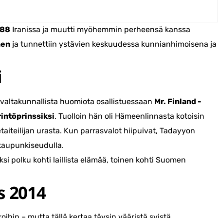
988
Iranissa ja muutti myöhemmin perheensä kanssa
nen
ja tunnettiin ystävien keskuudessa kunnianhimoisena ja
i
i valtakunnallista huomiota osallistuessaan
Mr. Finland -
rintöprinssiksi
. Tuolloin hän oli Hämeenlinnasta kotoisin
detaiteilijan urasta. Kun parrasvalot hiipuivat, Tadayyon
aupunkiseudulla.
si polku kohti laillista elämää, toinen kohti Suomen
s 2014
ihin – mutta tällä kertaa täysin vääristä syistä.