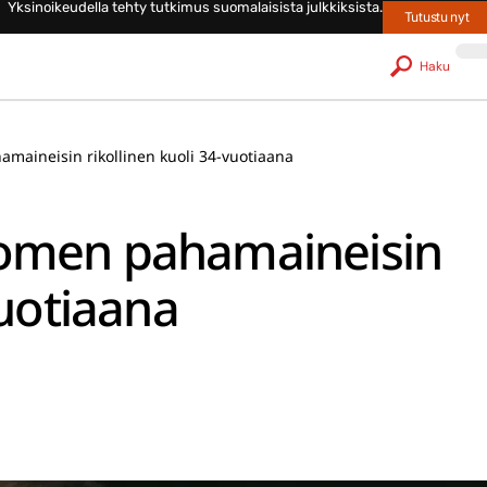
Yksinoikeudella tehty tutkimus suomalaisista julkkiksista.
Tutustu nyt
Haku
maineisin rikollinen kuoli 34-vuotiaana
uomen pahamaineisin
vuotiaana