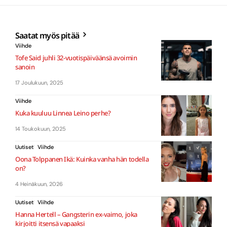
Saatat myös pitää
Viihde
Tofe Said juhli 32-vuotispäiväänsä avoimin
sanoin
17 Joulukuun, 2025
Viihde
Kuka kuuluu Linnea Leino perhe?
14 Toukokuun, 2025
Uutiset
Viihde
Oona Tolppanen Ikä: Kuinka vanha hän todella
on?
4 Heinäkuun, 2026
Uutiset
Viihde
Hanna Hertell – Gangsterin ex-vaimo, joka
kirjoitti itsensä vapaaksi