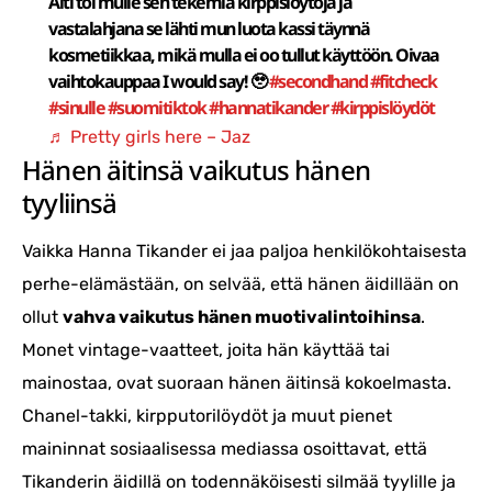
Äiti toi mulle sen tekemiä kirppislöytöjä ja
vastalahjana se lähti mun luota kassi täynnä
kosmetiikkaa, mikä mulla ei oo tullut käyttöön. Oivaa
vaihtokauppaa I would say! 🥹
#secondhand
#fitcheck
#sinulle
#suomitiktok
#hannatikander
#kirppislöydöt
♬ Pretty girls here – Jaz
Hänen äitinsä vaikutus hänen
tyyliinsä
Vaikka Hanna Tikander ei jaa paljoa henkilökohtaisesta
perhe-elämästään, on selvää, että hänen äidillään on
ollut
vahva vaikutus hänen muotivalintoihinsa
.
Monet vintage-vaatteet, joita hän käyttää tai
mainostaa, ovat suoraan hänen äitinsä kokoelmasta.
Chanel-takki, kirpputorilöydöt ja muut pienet
maininnat sosiaalisessa mediassa osoittavat, että
Tikanderin äidillä on todennäköisesti silmää tyylille ja