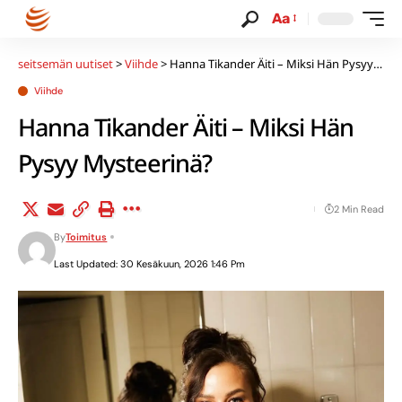
Aa
seitsemän uutiset
>
Viihde
>
Hanna Tikander Äiti – Miksi Hän Pysyy Mysteerinä?
Viihde
Hanna Tikander Äiti – Miksi Hän
Pysyy Mysteerinä?
2 Min Read
By
Toimitus
Last Updated: 30 Kesäkuun, 2026 1:46 Pm