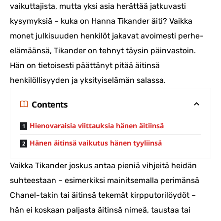
vaikuttajista, mutta yksi asia herättää jatkuvasti
kysymyksiä – kuka on Hanna Tikander äiti? Vaikka
monet julkisuuden henkilöt jakavat avoimesti perhe-
elämäänsä, Tikander on tehnyt täysin päinvastoin.
Hän on tietoisesti päättänyt pitää äitinsä
henkilöllisyyden ja yksityiselämän salassa.
Contents
Hienovaraisia viittauksia hänen äitiinsä
Hänen äitinsä vaikutus hänen tyyliinsä
Vaikka Tikander joskus antaa pieniä vihjeitä heidän
suhteestaan – esimerkiksi mainitsemalla perimänsä
Chanel-takin tai äitinsä tekemät kirpputorilöydöt –
hän ei koskaan paljasta äitinsä nimeä, taustaa tai